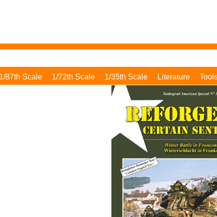
1/87th Scale
1/72th Scale
1/35th Scale
Literature
Tool